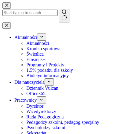
Przejdź
do
treści
Brak
wyników
Aktualności
Aktualności
Kronika sportowa
Świetlica
Erasmus+
Programy i Projekty
1,5% podatku dla szkoły
Biuletyn informacyjny
Dla nauczyciela
Dziennik Vulcan
Office365
Pracownicy
Dyrektor
Wicedyrektorzy
Rada Pedagogiczna
Pedagodzy szkolni, pedagog specjalny
Psycholodzy szkolni
Sekretariat