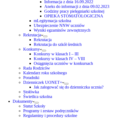
Informacja z dnia 16.09.2022
Aneks do informacji z dnia 09.02.2023
Godziny pracy pielęgniarki szkolnej
OPIEKA STOMATOLOGICZNA
mLegitymacja szkolna
Ubezpieczenie NNW uczniów
Wyniki egzaminów zewnętrznych
Rekrutacja
Rekrutacja
Rekrutacja do szkół średnich
Konkursy
Konkursy w klasach I – III
Konkursy w klasach IV – VIII
Osiągnięcia uczniów w konkursach
Rada Rodziców
Kalendarz roku szkolnego
Poradniki
Dzienniczek UONET+
Jak zalogować się do dzienniczka ucznia?
Stołówka
Świetlica szkolna
Dokumenty
Statut Szkoły
Programy i zestaw podręczników
Regulaminy i procedury szkolne