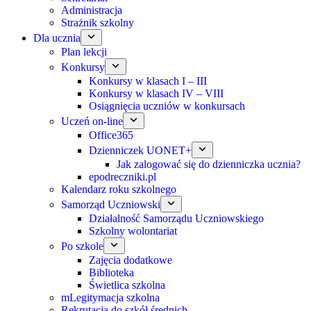
Administracja
Strażnik szkolny
Dla ucznia
Plan lekcji
Konkursy
Konkursy w klasach I – III
Konkursy w klasach IV – VIII
Osiągnięcia uczniów w konkursach
Uczeń on-line
Office365
Dzienniczek UONET+
Jak zalogować się do dzienniczka ucznia?
epodreczniki.pl
Kalendarz roku szkolnego
Samorząd Uczniowski
Działalność Samorządu Uczniowskiego
Szkolny wolontariat
Po szkole
Zajęcia dodatkowe
Biblioteka
Świetlica szkolna
mLegitymacja szkolna
Rekrutacja do szkół średnich