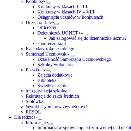
Konkursy
Konkursy w klasach I – III
Konkursy w klasach IV – VIII
Osiągnięcia uczniów w konkursach
Uczeń on-line
Office365
Dzienniczek UONET+
Jak zalogować się do dzienniczka ucznia?
epodreczniki.pl
Kalendarz roku szkolnego
Samorząd Uczniowski
Działalność Samorządu Uczniowskiego
Szkolny wolontariat
Po szkole
Zajęcia dodatkowe
Biblioteka
Świetlica szkolna
mLegitymacja szkolna
Rekrutacja do szkół średnich
Stołówka
Wyniki egzaminów zewnętrznych
RESQL
Dla rodzica
Informacje
Informacja w sprawie opieki zdrowotnej nad uczn