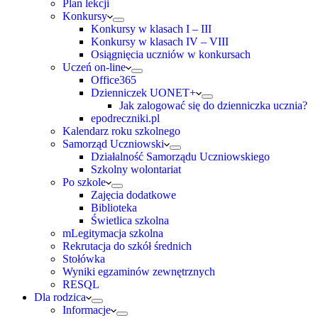
Plan lekcji
Konkursy
Konkursy w klasach I – III
Konkursy w klasach IV – VIII
Osiągnięcia uczniów w konkursach
Uczeń on-line
Office365
Dzienniczek UONET+
Jak zalogować się do dzienniczka ucznia?
epodreczniki.pl
Kalendarz roku szkolnego
Samorząd Uczniowski
Działalność Samorządu Uczniowskiego
Szkolny wolontariat
Po szkole
Zajęcia dodatkowe
Biblioteka
Świetlica szkolna
mLegitymacja szkolna
Rekrutacja do szkół średnich
Stołówka
Wyniki egzaminów zewnętrznych
RESQL
Dla rodzica
Informacje