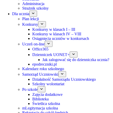
Administracja
Strażnik szkolny
Dla ucznia
Plan lekcji
Konkursy
Konkursy w klasach I – III
Konkursy w klasach IV – VIII
Osiągnięcia uczniów w konkursach
Uczeń on-line
Office365
Dzienniczek UONET+
Jak zalogować się do dzienniczka ucznia?
epodreczniki.pl
Kalendarz roku szkolnego
Samorząd Uczniowski
Działalność Samorządu Uczniowskiego
Szkolny wolontariat
Po szkole
Zajęcia dodatkowe
Biblioteka
Świetlica szkolna
mLegitymacja szkolna
Rekrutacja do szkół średnich