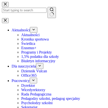
Przejdź
do
treści
Brak
wyników
Aktualności
Aktualności
Kronika sportowa
Świetlica
Erasmus+
Programy i Projekty
1,5% podatku dla szkoły
Biuletyn informacyjny
Dla nauczyciela
Dziennik Vulcan
Office365
Pracownicy
Dyrektor
Wicedyrektorzy
Rada Pedagogiczna
Pedagodzy szkolni, pedagog specjalny
Psycholodzy szkolni
Sekretariat