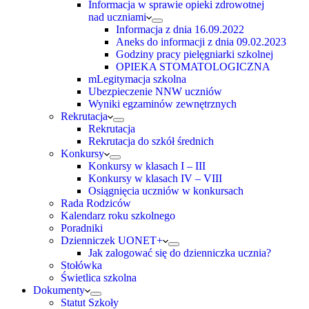
Informacja w sprawie opieki zdrowotnej
nad uczniami
Informacja z dnia 16.09.2022
Aneks do informacji z dnia 09.02.2023
Godziny pracy pielęgniarki szkolnej
OPIEKA STOMATOLOGICZNA
mLegitymacja szkolna
Ubezpieczenie NNW uczniów
Wyniki egzaminów zewnętrznych
Rekrutacja
Rekrutacja
Rekrutacja do szkół średnich
Konkursy
Konkursy w klasach I – III
Konkursy w klasach IV – VIII
Osiągnięcia uczniów w konkursach
Rada Rodziców
Kalendarz roku szkolnego
Poradniki
Dzienniczek UONET+
Jak zalogować się do dzienniczka ucznia?
Stołówka
Świetlica szkolna
Dokumenty
Statut Szkoły