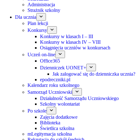
Administracja
Strażnik szkolny
Dla ucznia
Plan lekcji
Konkursy
Konkursy w klasach I – III
Konkursy w klasach IV – VIII
Osiągnięcia uczniów w konkursach
Uczeń on-line
Office365
Dzienniczek UONET+
Jak zalogować się do dzienniczka ucznia?
epodreczniki.pl
Kalendarz roku szkolnego
Samorząd Uczniowski
Działalność Samorządu Uczniowskiego
Szkolny wolontariat
Po szkole
Zajęcia dodatkowe
Biblioteka
Świetlica szkolna
mLegitymacja szkolna
Rekrutacja do szkół średnich