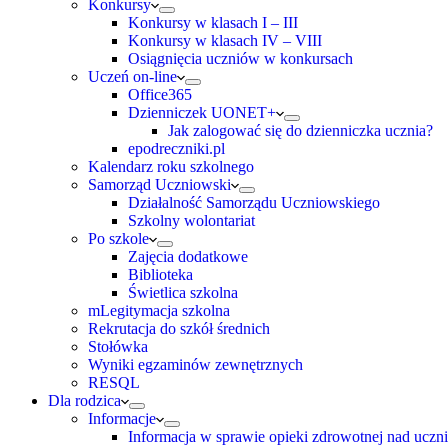
Konkursy
Konkursy w klasach I – III
Konkursy w klasach IV – VIII
Osiągnięcia uczniów w konkursach
Uczeń on-line
Office365
Dzienniczek UONET+
Jak zalogować się do dzienniczka ucznia?
epodreczniki.pl
Kalendarz roku szkolnego
Samorząd Uczniowski
Działalność Samorządu Uczniowskiego
Szkolny wolontariat
Po szkole
Zajęcia dodatkowe
Biblioteka
Świetlica szkolna
mLegitymacja szkolna
Rekrutacja do szkół średnich
Stołówka
Wyniki egzaminów zewnętrznych
RESQL
Dla rodzica
Informacje
Informacja w sprawie opieki zdrowotnej nad uczn