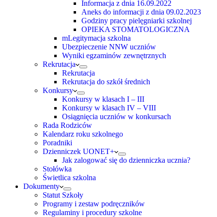
Informacja z dnia 16.09.2022
Aneks do informacji z dnia 09.02.2023
Godziny pracy pielęgniarki szkolnej
OPIEKA STOMATOLOGICZNA
mLegitymacja szkolna
Ubezpieczenie NNW uczniów
Wyniki egzaminów zewnętrznych
Rekrutacja
Rekrutacja
Rekrutacja do szkół średnich
Konkursy
Konkursy w klasach I – III
Konkursy w klasach IV – VIII
Osiągnięcia uczniów w konkursach
Rada Rodziców
Kalendarz roku szkolnego
Poradniki
Dzienniczek UONET+
Jak zalogować się do dzienniczka ucznia?
Stołówka
Świetlica szkolna
Dokumenty
Statut Szkoły
Programy i zestaw podręczników
Regulaminy i procedury szkolne