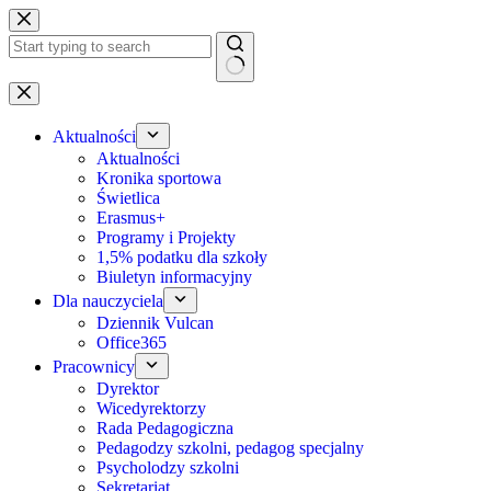
Przejdź
do
treści
Brak
wyników
Aktualności
Aktualności
Kronika sportowa
Świetlica
Erasmus+
Programy i Projekty
1,5% podatku dla szkoły
Biuletyn informacyjny
Dla nauczyciela
Dziennik Vulcan
Office365
Pracownicy
Dyrektor
Wicedyrektorzy
Rada Pedagogiczna
Pedagodzy szkolni, pedagog specjalny
Psycholodzy szkolni
Sekretariat