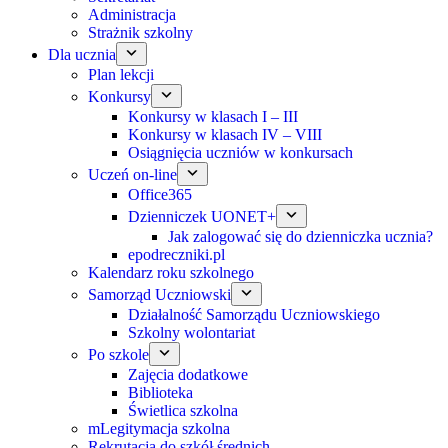
Administracja
Strażnik szkolny
Dla ucznia
Plan lekcji
Konkursy
Konkursy w klasach I – III
Konkursy w klasach IV – VIII
Osiągnięcia uczniów w konkursach
Uczeń on-line
Office365
Dzienniczek UONET+
Jak zalogować się do dzienniczka ucznia?
epodreczniki.pl
Kalendarz roku szkolnego
Samorząd Uczniowski
Działalność Samorządu Uczniowskiego
Szkolny wolontariat
Po szkole
Zajęcia dodatkowe
Biblioteka
Świetlica szkolna
mLegitymacja szkolna
Rekrutacja do szkół średnich