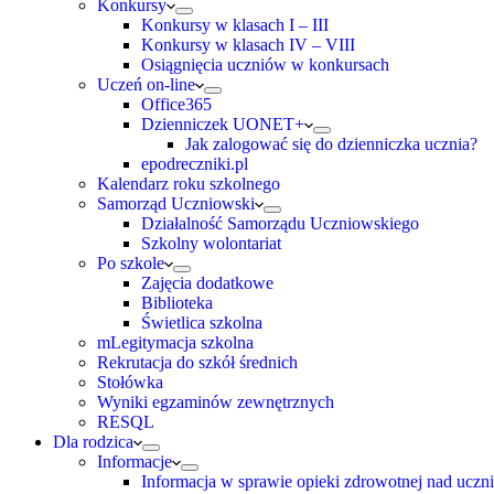
Konkursy
Konkursy w klasach I – III
Konkursy w klasach IV – VIII
Osiągnięcia uczniów w konkursach
Uczeń on-line
Office365
Dzienniczek UONET+
Jak zalogować się do dzienniczka ucznia?
epodreczniki.pl
Kalendarz roku szkolnego
Samorząd Uczniowski
Działalność Samorządu Uczniowskiego
Szkolny wolontariat
Po szkole
Zajęcia dodatkowe
Biblioteka
Świetlica szkolna
mLegitymacja szkolna
Rekrutacja do szkół średnich
Stołówka
Wyniki egzaminów zewnętrznych
RESQL
Dla rodzica
Informacje
Informacja w sprawie opieki zdrowotnej nad uczn