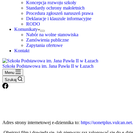
Koncepcja rozwoju szkoły
Standardy ochrony małoletnich
Procedura zgłoszeń naruszeń prawa
Deklaracje i klauzule informacyjne
RODO
Komunikaty
Nabór na wolne stanowiska
Zamówienia publiczne
Zapytania ofertowe
Kontakt
Szkoła Podstawowa im. Jana Pawła II w Łazach
Menu
Szukaj
Adres strony internetowej e-dziennika to:
https://uonetplus.vulcan.ne
Obejrzyj film i dowiedz się, jak pierwszy raz zalogować się do e-dzi