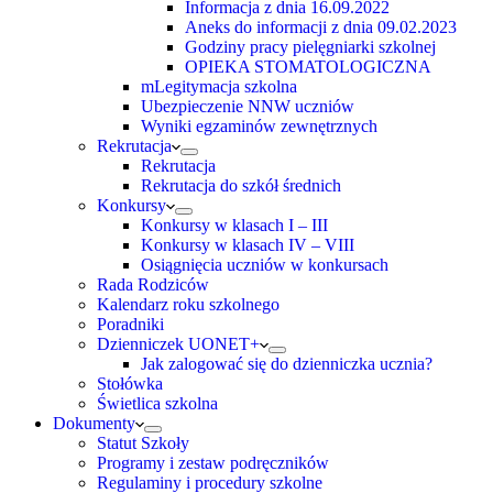
Informacja z dnia 16.09.2022
Aneks do informacji z dnia 09.02.2023
Godziny pracy pielęgniarki szkolnej
OPIEKA STOMATOLOGICZNA
mLegitymacja szkolna
Ubezpieczenie NNW uczniów
Wyniki egzaminów zewnętrznych
Rekrutacja
Rekrutacja
Rekrutacja do szkół średnich
Konkursy
Konkursy w klasach I – III
Konkursy w klasach IV – VIII
Osiągnięcia uczniów w konkursach
Rada Rodziców
Kalendarz roku szkolnego
Poradniki
Dzienniczek UONET+
Jak zalogować się do dzienniczka ucznia?
Stołówka
Świetlica szkolna
Dokumenty
Statut Szkoły
Programy i zestaw podręczników
Regulaminy i procedury szkolne