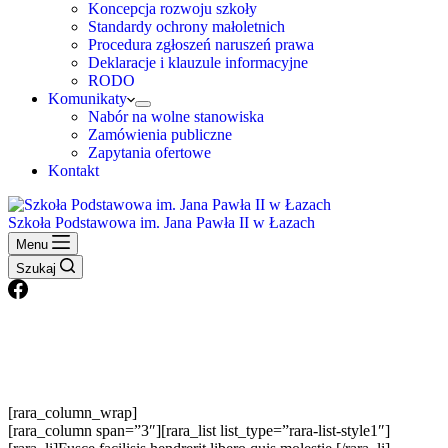
Koncepcja rozwoju szkoły
Standardy ochrony małoletnich
Procedura zgłoszeń naruszeń prawa
Deklaracje i klauzule informacyjne
RODO
Komunikaty
Nabór na wolne stanowiska
Zamówienia publiczne
Zapytania ofertowe
Kontakt
Szkoła Podstawowa im. Jana Pawła II w Łazach
Menu
Szukaj
[rara_column_wrap]
[rara_column span=”3″][rara_list list_type=”rara-list-style1″]