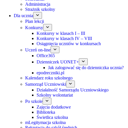
Administracja
Strażnik szkolny
Dla ucznia
Plan lekcji
Konkursy
Konkursy w klasach I – III
Konkursy w klasach IV – VIII
Osiągnięcia uczniów w konkursach
Uczeń on-line
Office365
Dzienniczek UONET+
Jak zalogować się do dzienniczka ucznia?
epodreczniki.pl
Kalendarz roku szkolnego
Samorząd Uczniowski
Działalność Samorządu Uczniowskiego
Szkolny wolontariat
Po szkole
Zajęcia dodatkowe
Biblioteka
Świetlica szkolna
mLegitymacja szkolna
Rekrutacja do szkół średnich