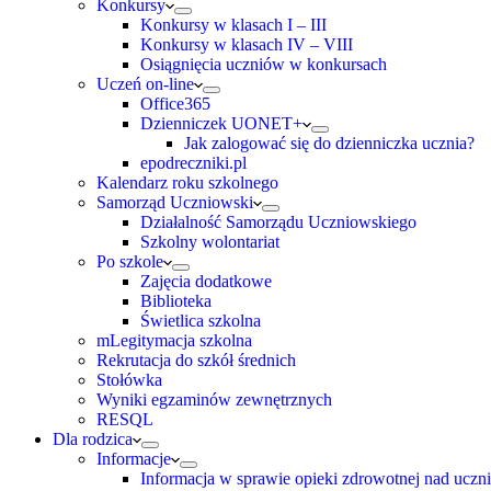
Konkursy
Konkursy w klasach I – III
Konkursy w klasach IV – VIII
Osiągnięcia uczniów w konkursach
Uczeń on-line
Office365
Dzienniczek UONET+
Jak zalogować się do dzienniczka ucznia?
epodreczniki.pl
Kalendarz roku szkolnego
Samorząd Uczniowski
Działalność Samorządu Uczniowskiego
Szkolny wolontariat
Po szkole
Zajęcia dodatkowe
Biblioteka
Świetlica szkolna
mLegitymacja szkolna
Rekrutacja do szkół średnich
Stołówka
Wyniki egzaminów zewnętrznych
RESQL
Dla rodzica
Informacje
Informacja w sprawie opieki zdrowotnej nad uczn