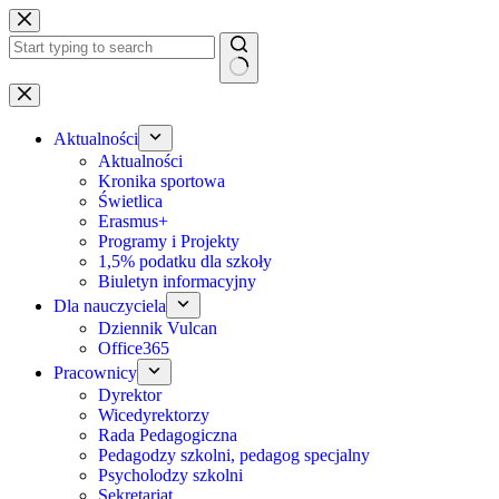
Przejdź
do
treści
Brak
wyników
Aktualności
Aktualności
Kronika sportowa
Świetlica
Erasmus+
Programy i Projekty
1,5% podatku dla szkoły
Biuletyn informacyjny
Dla nauczyciela
Dziennik Vulcan
Office365
Pracownicy
Dyrektor
Wicedyrektorzy
Rada Pedagogiczna
Pedagodzy szkolni, pedagog specjalny
Psycholodzy szkolni
Sekretariat