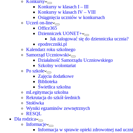
Konkursy
Konkursy w klasach I – III
Konkursy w klasach IV – VIII
Osiągnięcia uczniów w konkursach
Uczeń on-line
Office365
Dzienniczek UONET+
Jak zalogować się do dzienniczka ucznia?
epodreczniki.pl
Kalendarz roku szkolnego
Samorząd Uczniowski
Działalność Samorządu Uczniowskiego
Szkolny wolontariat
Po szkole
Zajęcia dodatkowe
Biblioteka
Świetlica szkolna
mLegitymacja szkolna
Rekrutacja do szkół średnich
Stołówka
Wyniki egzaminów zewnętrznych
RESQL
Dla rodzica
Informacje
Informacja w sprawie opieki zdrowotnej nad uczn