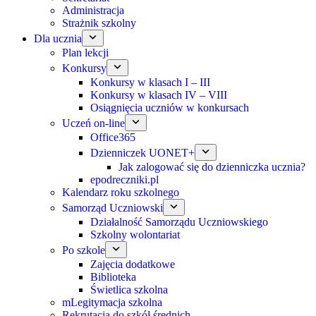
Administracja
Strażnik szkolny
Dla ucznia
Plan lekcji
Konkursy
Konkursy w klasach I – III
Konkursy w klasach IV – VIII
Osiągnięcia uczniów w konkursach
Uczeń on-line
Office365
Dzienniczek UONET+
Jak zalogować się do dzienniczka ucznia?
epodreczniki.pl
Kalendarz roku szkolnego
Samorząd Uczniowski
Działalność Samorządu Uczniowskiego
Szkolny wolontariat
Po szkole
Zajęcia dodatkowe
Biblioteka
Świetlica szkolna
mLegitymacja szkolna
Rekrutacja do szkół średnich