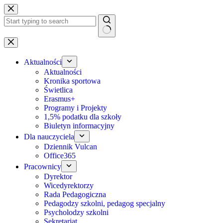
Przejdź
do
treści
Brak
wyników
Aktualności
Aktualności
Kronika sportowa
Świetlica
Erasmus+
Programy i Projekty
1,5% podatku dla szkoły
Biuletyn informacyjny
Dla nauczyciela
Dziennik Vulcan
Office365
Pracownicy
Dyrektor
Wicedyrektorzy
Rada Pedagogiczna
Pedagodzy szkolni, pedagog specjalny
Psycholodzy szkolni
Sekretariat