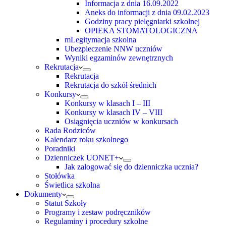
Informacja z dnia 16.09.2022
Aneks do informacji z dnia 09.02.2023
Godziny pracy pielęgniarki szkolnej
OPIEKA STOMATOLOGICZNA
mLegitymacja szkolna
Ubezpieczenie NNW uczniów
Wyniki egzaminów zewnętrznych
Rekrutacja
Rekrutacja
Rekrutacja do szkół średnich
Konkursy
Konkursy w klasach I – III
Konkursy w klasach IV – VIII
Osiągnięcia uczniów w konkursach
Rada Rodziców
Kalendarz roku szkolnego
Poradniki
Dzienniczek UONET+
Jak zalogować się do dzienniczka ucznia?
Stołówka
Świetlica szkolna
Dokumenty
Statut Szkoły
Programy i zestaw podręczników
Regulaminy i procedury szkolne