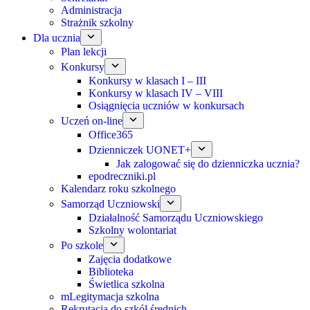
Administracja
Strażnik szkolny
Dla ucznia
Plan lekcji
Konkursy
Konkursy w klasach I – III
Konkursy w klasach IV – VIII
Osiągnięcia uczniów w konkursach
Uczeń on-line
Office365
Dzienniczek UONET+
Jak zalogować się do dzienniczka ucznia?
epodreczniki.pl
Kalendarz roku szkolnego
Samorząd Uczniowski
Działalność Samorządu Uczniowskiego
Szkolny wolontariat
Po szkole
Zajęcia dodatkowe
Biblioteka
Świetlica szkolna
mLegitymacja szkolna
Rekrutacja do szkół średnich