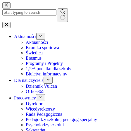
Przejdź
do
treści
Brak
wyników
Aktualności
Aktualności
Kronika sportowa
Świetlica
Erasmus+
Programy i Projekty
1,5% podatku dla szkoły
Biuletyn informacyjny
Dla nauczyciela
Dziennik Vulcan
Office365
Pracownicy
Dyrektor
Wicedyrektorzy
Rada Pedagogiczna
Pedagodzy szkolni, pedagog specjalny
Psycholodzy szkolni
Sekretariat