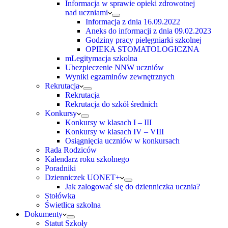
Informacja w sprawie opieki zdrowotnej
nad uczniami
Informacja z dnia 16.09.2022
Aneks do informacji z dnia 09.02.2023
Godziny pracy pielęgniarki szkolnej
OPIEKA STOMATOLOGICZNA
mLegitymacja szkolna
Ubezpieczenie NNW uczniów
Wyniki egzaminów zewnętrznych
Rekrutacja
Rekrutacja
Rekrutacja do szkół średnich
Konkursy
Konkursy w klasach I – III
Konkursy w klasach IV – VIII
Osiągnięcia uczniów w konkursach
Rada Rodziców
Kalendarz roku szkolnego
Poradniki
Dzienniczek UONET+
Jak zalogować się do dzienniczka ucznia?
Stołówka
Świetlica szkolna
Dokumenty
Statut Szkoły