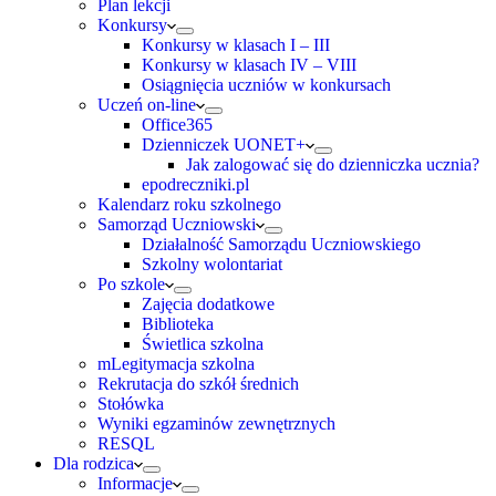
Plan lekcji
Konkursy
Konkursy w klasach I – III
Konkursy w klasach IV – VIII
Osiągnięcia uczniów w konkursach
Uczeń on-line
Office365
Dzienniczek UONET+
Jak zalogować się do dzienniczka ucznia?
epodreczniki.pl
Kalendarz roku szkolnego
Samorząd Uczniowski
Działalność Samorządu Uczniowskiego
Szkolny wolontariat
Po szkole
Zajęcia dodatkowe
Biblioteka
Świetlica szkolna
mLegitymacja szkolna
Rekrutacja do szkół średnich
Stołówka
Wyniki egzaminów zewnętrznych
RESQL
Dla rodzica
Informacje