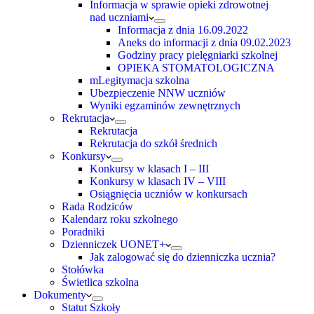
Informacja w sprawie opieki zdrowotnej
nad uczniami
Informacja z dnia 16.09.2022
Aneks do informacji z dnia 09.02.2023
Godziny pracy pielęgniarki szkolnej
OPIEKA STOMATOLOGICZNA
mLegitymacja szkolna
Ubezpieczenie NNW uczniów
Wyniki egzaminów zewnętrznych
Rekrutacja
Rekrutacja
Rekrutacja do szkół średnich
Konkursy
Konkursy w klasach I – III
Konkursy w klasach IV – VIII
Osiągnięcia uczniów w konkursach
Rada Rodziców
Kalendarz roku szkolnego
Poradniki
Dzienniczek UONET+
Jak zalogować się do dzienniczka ucznia?
Stołówka
Świetlica szkolna
Dokumenty
Statut Szkoły