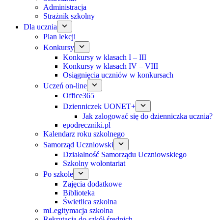
Administracja
Strażnik szkolny
Dla ucznia
Plan lekcji
Konkursy
Konkursy w klasach I – III
Konkursy w klasach IV – VIII
Osiągnięcia uczniów w konkursach
Uczeń on-line
Office365
Dzienniczek UONET+
Jak zalogować się do dzienniczka ucznia?
epodreczniki.pl
Kalendarz roku szkolnego
Samorząd Uczniowski
Działalność Samorządu Uczniowskiego
Szkolny wolontariat
Po szkole
Zajęcia dodatkowe
Biblioteka
Świetlica szkolna
mLegitymacja szkolna
Rekrutacja do szkół średnich