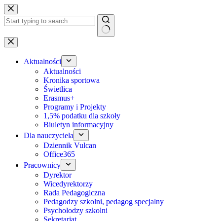
Przejdź
do
treści
Brak
wyników
Aktualności
Aktualności
Kronika sportowa
Świetlica
Erasmus+
Programy i Projekty
1,5% podatku dla szkoły
Biuletyn informacyjny
Dla nauczyciela
Dziennik Vulcan
Office365
Pracownicy
Dyrektor
Wicedyrektorzy
Rada Pedagogiczna
Pedagodzy szkolni, pedagog specjalny
Psycholodzy szkolni
Sekretariat