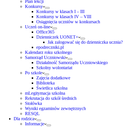
Plan lekcji
Konkursy
Konkursy w klasach I – III
Konkursy w klasach IV – VIII
Osiągnięcia uczniów w konkursach
Uczeń on-line
Office365
Dzienniczek UONET+
Jak zalogować się do dzienniczka ucznia?
epodreczniki.pl
Kalendarz roku szkolnego
Samorząd Uczniowski
Działalność Samorządu Uczniowskiego
Szkolny wolontariat
Po szkole
Zajęcia dodatkowe
Biblioteka
Świetlica szkolna
mLegitymacja szkolna
Rekrutacja do szkół średnich
Stołówka
Wyniki egzaminów zewnętrznych
RESQL
Dla rodzica
Informacje