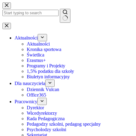
Przejdź
do
treści
Brak
wyników
Aktualności
Aktualności
Kronika sportowa
Świetlica
Erasmus+
Programy i Projekty
1,5% podatku dla szkoły
Biuletyn informacyjny
Dla nauczyciela
Dziennik Vulcan
Office365
Pracownicy
Dyrektor
Wicedyrektorzy
Rada Pedagogiczna
Pedagodzy szkolni, pedagog specjalny
Psycholodzy szkolni
Sekretariat