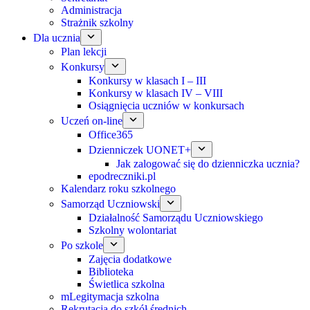
Administracja
Strażnik szkolny
Dla ucznia
Plan lekcji
Konkursy
Konkursy w klasach I – III
Konkursy w klasach IV – VIII
Osiągnięcia uczniów w konkursach
Uczeń on-line
Office365
Dzienniczek UONET+
Jak zalogować się do dzienniczka ucznia?
epodreczniki.pl
Kalendarz roku szkolnego
Samorząd Uczniowski
Działalność Samorządu Uczniowskiego
Szkolny wolontariat
Po szkole
Zajęcia dodatkowe
Biblioteka
Świetlica szkolna
mLegitymacja szkolna
Rekrutacja do szkół średnich