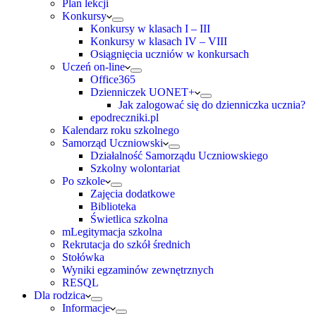
Plan lekcji
Konkursy
Konkursy w klasach I – III
Konkursy w klasach IV – VIII
Osiągnięcia uczniów w konkursach
Uczeń on-line
Office365
Dzienniczek UONET+
Jak zalogować się do dzienniczka ucznia?
epodreczniki.pl
Kalendarz roku szkolnego
Samorząd Uczniowski
Działalność Samorządu Uczniowskiego
Szkolny wolontariat
Po szkole
Zajęcia dodatkowe
Biblioteka
Świetlica szkolna
mLegitymacja szkolna
Rekrutacja do szkół średnich
Stołówka
Wyniki egzaminów zewnętrznych
RESQL
Dla rodzica
Informacje