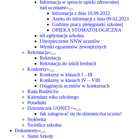
Informacja w sprawie opieki zdrowotnej
nad uczniami
Informacja z dnia 16.09.2022
Aneks do informacji z dnia 09.02.2023
Godziny pracy pielęgniarki szkolnej
OPIEKA STOMATOLOGICZNA
mLegitymacja szkolna
Ubezpieczenie NNW uczniów
Wyniki egzaminów zewnętrznych
Rekrutacja
Rekrutacja
Rekrutacja do szkół średnich
Konkursy
Konkursy w klasach I – III
Konkursy w klasach IV – VIII
Osiągnięcia uczniów w konkursach
Rada Rodziców
Kalendarz roku szkolnego
Poradniki
Dzienniczek UONET+
Jak zalogować się do dzienniczka ucznia?
Stołówka
Świetlica szkolna
Dokumenty
Statut Szkoły