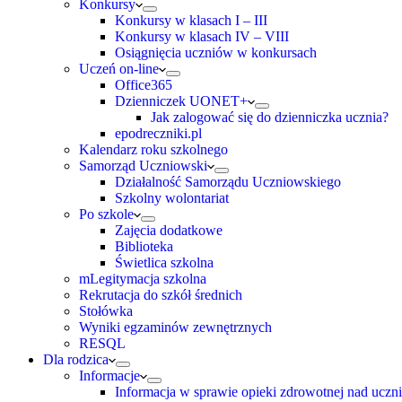
Konkursy
Konkursy w klasach I – III
Konkursy w klasach IV – VIII
Osiągnięcia uczniów w konkursach
Uczeń on-line
Office365
Dzienniczek UONET+
Jak zalogować się do dzienniczka ucznia?
epodreczniki.pl
Kalendarz roku szkolnego
Samorząd Uczniowski
Działalność Samorządu Uczniowskiego
Szkolny wolontariat
Po szkole
Zajęcia dodatkowe
Biblioteka
Świetlica szkolna
mLegitymacja szkolna
Rekrutacja do szkół średnich
Stołówka
Wyniki egzaminów zewnętrznych
RESQL
Dla rodzica
Informacje
Informacja w sprawie opieki zdrowotnej nad uczn