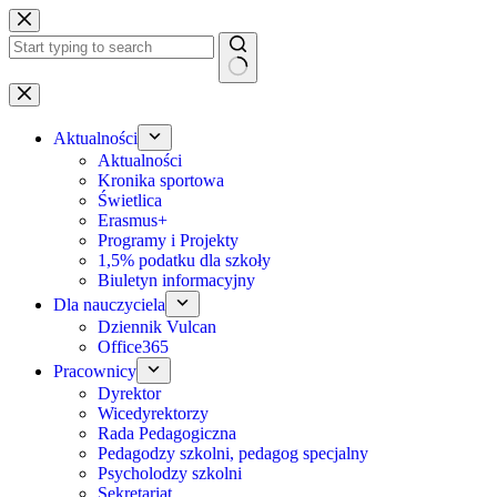
Przejdź
do
treści
Brak
wyników
Aktualności
Aktualności
Kronika sportowa
Świetlica
Erasmus+
Programy i Projekty
1,5% podatku dla szkoły
Biuletyn informacyjny
Dla nauczyciela
Dziennik Vulcan
Office365
Pracownicy
Dyrektor
Wicedyrektorzy
Rada Pedagogiczna
Pedagodzy szkolni, pedagog specjalny
Psycholodzy szkolni
Sekretariat