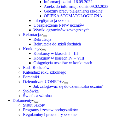
Informacja z dnia 16.09.2022
Aneks do informacji z dnia 09.02.2023
Godziny pracy pielęgniarki szkolnej
OPIEKA STOMATOLOGICZNA
mLegitymacja szkolna
Ubezpieczenie NNW uczniów
Wyniki egzaminów zewnętrznych
Rekrutacja
Rekrutacja
Rekrutacja do szkół średnich
Konkursy
Konkursy w klasach I – III
Konkursy w klasach IV – VIII
Osiągnięcia uczniów w konkursach
Rada Rodziców
Kalendarz roku szkolnego
Poradniki
Dzienniczek UONET+
Jak zalogować się do dzienniczka ucznia?
Stołówka
Świetlica szkolna
Dokumenty
Statut Szkoły
Programy i zestaw podręczników
Regulaminy i procedury szkolne