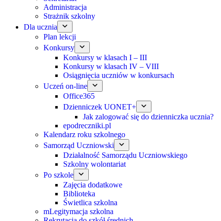
Administracja
Strażnik szkolny
Dla ucznia
Plan lekcji
Konkursy
Konkursy w klasach I – III
Konkursy w klasach IV – VIII
Osiągnięcia uczniów w konkursach
Uczeń on-line
Office365
Dzienniczek UONET+
Jak zalogować się do dzienniczka ucznia?
epodreczniki.pl
Kalendarz roku szkolnego
Samorząd Uczniowski
Działalność Samorządu Uczniowskiego
Szkolny wolontariat
Po szkole
Zajęcia dodatkowe
Biblioteka
Świetlica szkolna
mLegitymacja szkolna
Rekrutacja do szkół średnich