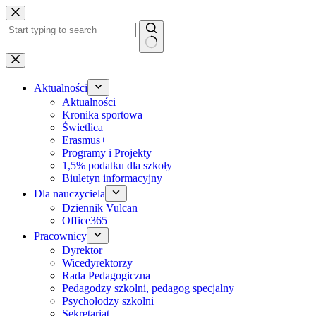
Przejdź
do
treści
Brak
wyników
Aktualności
Aktualności
Kronika sportowa
Świetlica
Erasmus+
Programy i Projekty
1,5% podatku dla szkoły
Biuletyn informacyjny
Dla nauczyciela
Dziennik Vulcan
Office365
Pracownicy
Dyrektor
Wicedyrektorzy
Rada Pedagogiczna
Pedagodzy szkolni, pedagog specjalny
Psycholodzy szkolni
Sekretariat