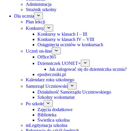
Administracja
Strażnik szkolny
Dla ucznia
Plan lekcji
Konkursy
Konkursy w klasach I – III
Konkursy w klasach IV – VIII
Osiągnięcia uczniów w konkursach
Uczeń on-line
Office365
Dzienniczek UONET+
Jak zalogować się do dzienniczka ucznia?
epodreczniki.pl
Kalendarz roku szkolnego
Samorząd Uczniowski
Działalność Samorządu Uczniowskiego
Szkolny wolontariat
Po szkole
Zajęcia dodatkowe
Biblioteka
Świetlica szkolna
mLegitymacja szkolna
Rekrutacja do szkół średnich