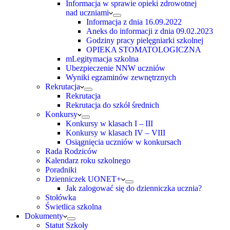
Informacja w sprawie opieki zdrowotnej
nad uczniami
Informacja z dnia 16.09.2022
Aneks do informacji z dnia 09.02.2023
Godziny pracy pielęgniarki szkolnej
OPIEKA STOMATOLOGICZNA
mLegitymacja szkolna
Ubezpieczenie NNW uczniów
Wyniki egzaminów zewnętrznych
Rekrutacja
Rekrutacja
Rekrutacja do szkół średnich
Konkursy
Konkursy w klasach I – III
Konkursy w klasach IV – VIII
Osiągnięcia uczniów w konkursach
Rada Rodziców
Kalendarz roku szkolnego
Poradniki
Dzienniczek UONET+
Jak zalogować się do dzienniczka ucznia?
Stołówka
Świetlica szkolna
Dokumenty
Statut Szkoły