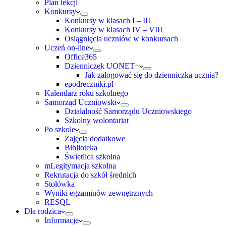
Plan lekcji
Konkursy
Konkursy w klasach I – III
Konkursy w klasach IV – VIII
Osiągnięcia uczniów w konkursach
Uczeń on-line
Office365
Dzienniczek UONET+
Jak zalogować się do dzienniczka ucznia?
epodreczniki.pl
Kalendarz roku szkolnego
Samorząd Uczniowski
Działalność Samorządu Uczniowskiego
Szkolny wolontariat
Po szkole
Zajęcia dodatkowe
Biblioteka
Świetlica szkolna
mLegitymacja szkolna
Rekrutacja do szkół średnich
Stołówka
Wyniki egzaminów zewnętrznych
RESQL
Dla rodzica
Informacje