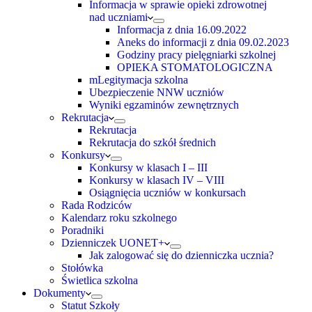
Informacja w sprawie opieki zdrowotnej
nad uczniami
Informacja z dnia 16.09.2022
Aneks do informacji z dnia 09.02.2023
Godziny pracy pielęgniarki szkolnej
OPIEKA STOMATOLOGICZNA
mLegitymacja szkolna
Ubezpieczenie NNW uczniów
Wyniki egzaminów zewnętrznych
Rekrutacja
Rekrutacja
Rekrutacja do szkół średnich
Konkursy
Konkursy w klasach I – III
Konkursy w klasach IV – VIII
Osiągnięcia uczniów w konkursach
Rada Rodziców
Kalendarz roku szkolnego
Poradniki
Dzienniczek UONET+
Jak zalogować się do dzienniczka ucznia?
Stołówka
Świetlica szkolna
Dokumenty
Statut Szkoły