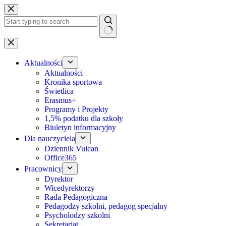
Przejdź
do
treści
Brak
wyników
Aktualności
Aktualności
Kronika sportowa
Świetlica
Erasmus+
Programy i Projekty
1,5% podatku dla szkoły
Biuletyn informacyjny
Dla nauczyciela
Dziennik Vulcan
Office365
Pracownicy
Dyrektor
Wicedyrektorzy
Rada Pedagogiczna
Pedagodzy szkolni, pedagog specjalny
Psycholodzy szkolni
Sekretariat