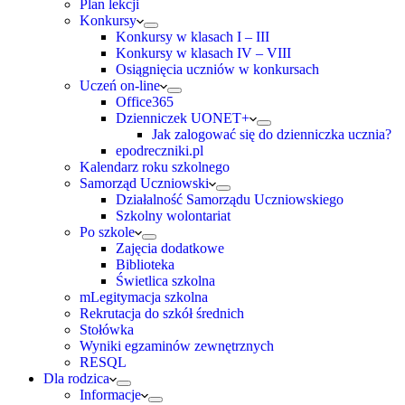
Plan lekcji
Konkursy
Konkursy w klasach I – III
Konkursy w klasach IV – VIII
Osiągnięcia uczniów w konkursach
Uczeń on-line
Office365
Dzienniczek UONET+
Jak zalogować się do dzienniczka ucznia?
epodreczniki.pl
Kalendarz roku szkolnego
Samorząd Uczniowski
Działalność Samorządu Uczniowskiego
Szkolny wolontariat
Po szkole
Zajęcia dodatkowe
Biblioteka
Świetlica szkolna
mLegitymacja szkolna
Rekrutacja do szkół średnich
Stołówka
Wyniki egzaminów zewnętrznych
RESQL
Dla rodzica
Informacje