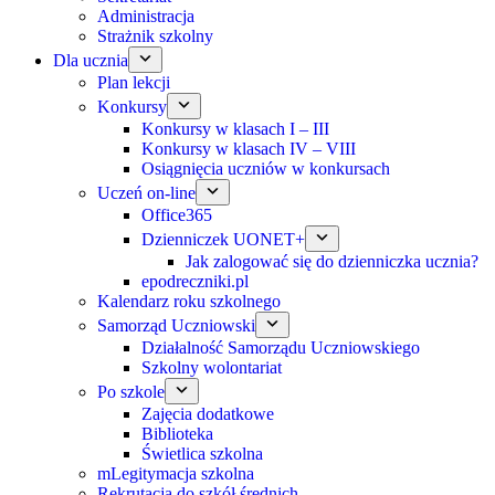
Administracja
Strażnik szkolny
Dla ucznia
Plan lekcji
Konkursy
Konkursy w klasach I – III
Konkursy w klasach IV – VIII
Osiągnięcia uczniów w konkursach
Uczeń on-line
Office365
Dzienniczek UONET+
Jak zalogować się do dzienniczka ucznia?
epodreczniki.pl
Kalendarz roku szkolnego
Samorząd Uczniowski
Działalność Samorządu Uczniowskiego
Szkolny wolontariat
Po szkole
Zajęcia dodatkowe
Biblioteka
Świetlica szkolna
mLegitymacja szkolna
Rekrutacja do szkół średnich