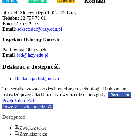
Chmura
eŚwietlica
Dziennik
Kontakt
ul.ks. H. Słojewskiego 1, 05-552 Łazy
Telefon:
22 757 73 61
Fax:
22 757 79 53
Email:
sekretariat@lazy.edu.pl
Inspektor Ochrony Danych
Pani Iwona Obarzanek
Email
:
iod@lazy.edu.pl
Deklaracja dostępnośći
Deklaracja dostępności
Ten serwis używa cookies i podobnych technologii. Brak zmiany
ustawień przeglądarki oznacza wyrażenie na to zgody.
Rozumiem
Przejdź do treści
Otwórz pasek narzędzi
Dostępność
Zwiększ tekst
Zmniejsz tekst